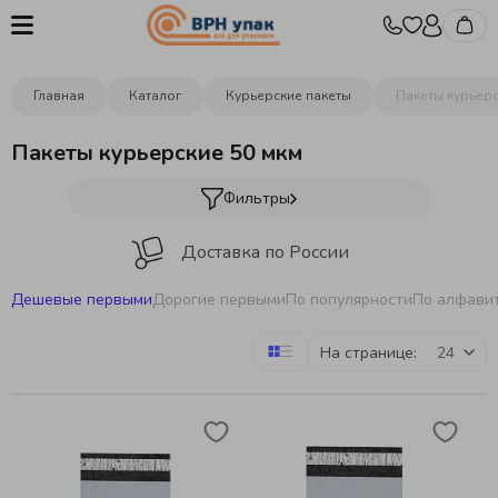
Главная
Каталог
Курьерские пакеты
Пакеты курьерс
Пакеты курьерские 50 мкм
Фильтры
Доставка по России
Дешевые первыми
Дорогие первыми
По популярности
По алфави
Оптовые цены от производителя
На странице:
Изготовление упаковки под заказ
Более 400 видов упаковки