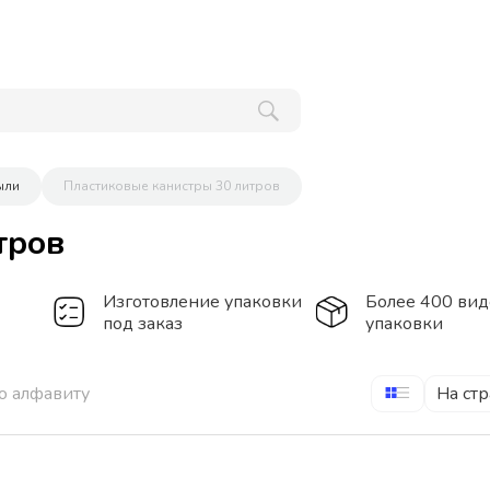
ыли
Пластиковые канистры 30 литров
тров
Изготовление упаковки
Более 400 вид
под заказ
упаковки
о алфавиту
На ст