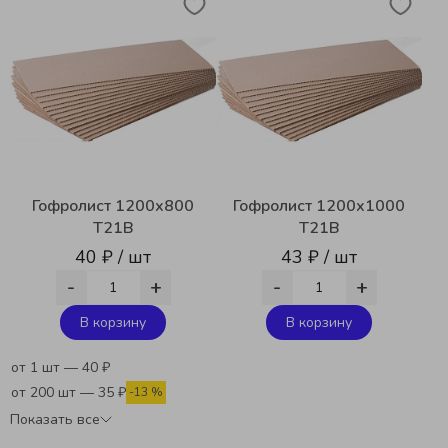
Более 400 видов упаковки
Гофролист 1200х800
Гофролист 1200х1000
T21B
Т21В
40 ₽ / шт
43 ₽ / шт
-
+
-
+
В корзину
В корзину
от 1 шт — 40 ₽
от 200 шт — 35 ₽
-13 %
Показать все