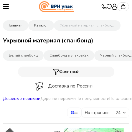
Главная
Каталог
Укрывной материал (спанбонд)
Укрывной материал (спанбонд)
Белый спанбонд
Спанбонд в упаковках
Черный спанбонд
Фильтры
Доставка по России
Дешевые первыми
Дорогие первыми
По популярности
По алфави
Оптовые цены от производителя
На странице:
Изготовление упаковки под заказ