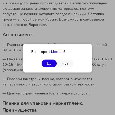
и в розницу по ценам производителей. Регулярно пополняем
складские запасы упаковочных материалов, поэтому
популярные позиции каталога всегда в наличии. Доставка
груза — в любой регион России. Возможность самовывоза
есть в Москве, Воронеже.
Ассортимент
— Рулоны двух- и трехслойной пупырчатой пленки шириной
0,4 м, 0,5 м, 0,6 м, 1,2 м, намоткой 50 и 100 м.
Ваш город:
Москва
?
— Пакеты из воздушно-пузырчатой пленки без клапана: 10×10,
Да
Нет
10×15, 45×45 см. Минимальная партия — 100 или 1000 штук
(в зависимости от размера).
— Прозрачная стрейч-пленка, которая выпускается
из первичного и вторичного сырья разной плотности.
— Цветная стрейч-пленка (белая, черная, голубая).
Пленка для упаковки маркетплейс.
Преимущества