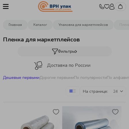
Главная
Каталог
Упаковка для маркетплейсов
Плен
Пленка для маркетплейсов
Фильтры
Доставка по России
Дешевые первыми
Дорогие первыми
По популярности
По алфави
Оптовые цены от производителя
На странице:
Изготовление упаковки под заказ
Более 400 видов упаковки