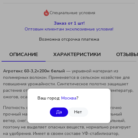
Специальные условия
Заказ от 1 шт!
Оптовым клиентам эксклюзивные условия!
Возможна отсрочка платежа
ОПИСАНИЕ
ХАРАКТЕРИСТИКИ
ОТЗЫВЫ
Агротекс 60-3,2×200м белый
— укрывной материал из
полимерных волокон. Применяется в сельском хозяйстве для
повышения урожайности. Синтетическое полотно защищает
растения от неблагоприятных условий: перепадов температур,
ожогов, осадков, насекомых и птиц.
Ваш город:
Москва
?
Плотность спанбонда составляет 60 г/м². Это достаточно
Да
Нет
прочный материал, выдерживающий заморозки, сильный
ветер, снег или град. Спанбонд — химически нейтральный,
поэтому не выделяет опасных веществ, нормально реагирует
на удобрения. Имеет в своем составе УФ-стабилизатор,