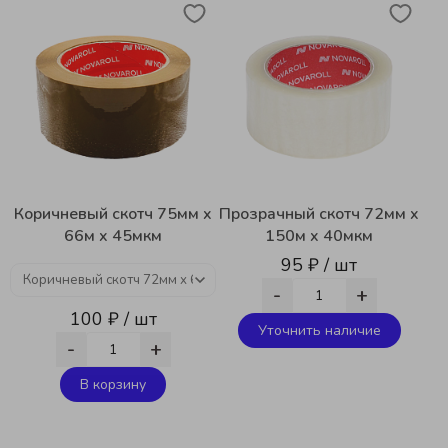
Коричневый скотч 75мм x
Прозрачный скотч 72мм x
66м x 45мкм
150м x 40мкм
95 ₽ / шт
-
+
100 ₽ / шт
Уточнить наличие
-
+
В корзину