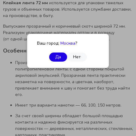
Клейкая лента 72 мм
используется для упаковки тяжелых
грузов и объемных товаров. Используется службами доставки,
на производстве, в быту.
Выпускаем прозрачный и коричневый скотч шириной 72 мм.
Реализуем упаковочные материалы оптом и в розницу
(от одной штуки). Отправляем товар по всей России.
Ваш город:
Москва
?
Особенности клейкой ленты 72 мм
Да
Нет
Производится из прозрачной и коричневой
полипропиленовой ленты, с одной стороны покрытой
акриловой эмульсией. Прозрачная лента практически
незаметна на поверхности, а цветная, наоборот,
привлекает внимание к шву и помогает без труда найти
его.
Имеет три варианта намотки — 66, 100, 150 метров.
За счет своей ширины обладает большой площадью
контакта и надежно фиксируется на различных
поверхностях — деревянных, металлических, стеклянных,
картонных, пластиковых.