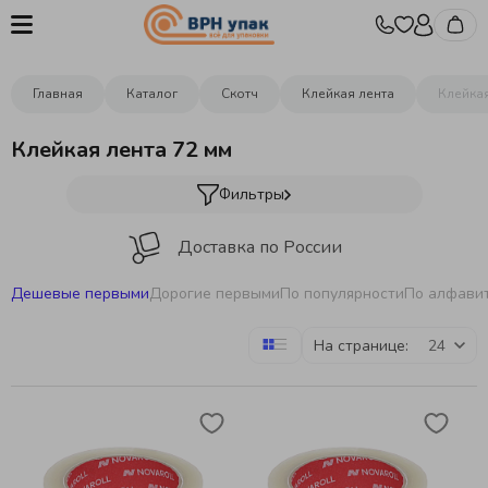
Главная
Каталог
Скотч
Клейкая лента
Клейкая
Клейкая лента 72 мм
Фильтры
Доставка по России
Дешевые первыми
Дорогие первыми
По популярности
По алфави
Оптовые цены от производителя
На странице:
Изготовление упаковки под заказ
Более 400 видов упаковки