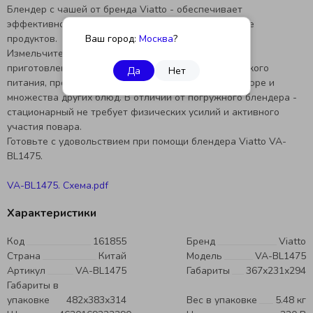
Блендер с чашей от бренда Viatto - обеспечивает
эффективное и быстрое измельчение и смешивание
продуктов.
Ваш город:
Москва
?
Измельчитель – незаменимая кухонная техника для
приготовления смузи, милкшейков, домашнего детского
Да
Нет
питания, протеиновых и детокс-коктейлей, супов-пюре и
множества других блюд. В отличии от погружного блендера -
стационарный не требует физических усилий и активного
участия повара.
Готовьте с удовольствием при помощи блендера Viatto VA-
BL1475.
VA-BL1475. Схема.pdf
Характеристики
Код
161855
Бренд
Viatto
Страна
Китай
Модель
VA-BL1475
Артикул
VA-BL1475
Габариты
367х231х294
Габариты в
упаковке
482х383х314
Вес в упаковке
5.48 кг