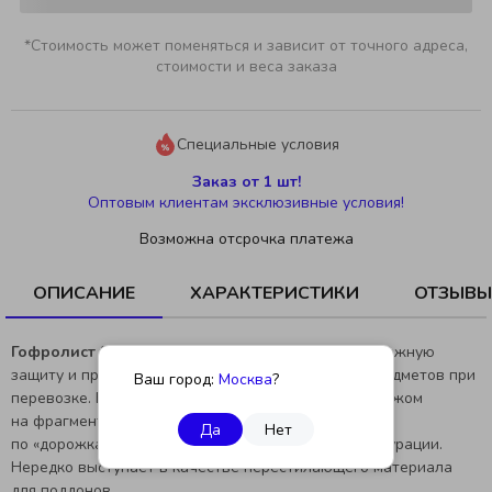
*Стоимость может поменяться и зависит от точного адреса,
стоимости и веса заказа
Специальные условия
Заказ от 1 шт!
Оптовым клиентам эксклюзивные условия!
Возможна отсрочка платежа
ОПИСАНИЕ
ХАРАКТЕРИСТИКИ
ОТЗЫВЫ
Гофролист 2400×1200 мм T22B
обеспечивает надежную
защиту и предотвращает повреждения хрупких предметов при
Ваш город:
Москва
?
перевозке. Без труда разрезается канцелярским ножом
на фрагменты нужного размера. Легко сгибается
Да
Нет
по «дорожкам» гофры, создавая требуемые конфигурации.
Нередко выступает в качестве перестилающего материала
для поддонов.