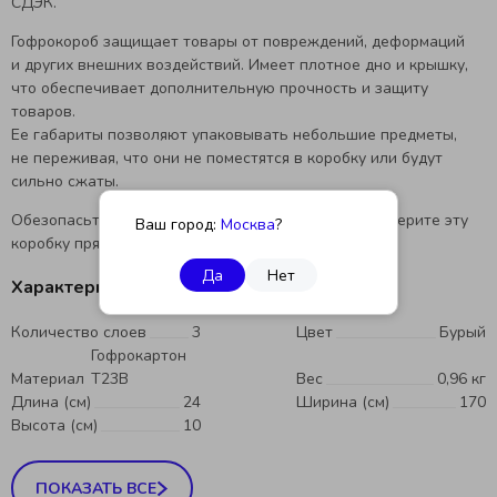
СДЭК.
Гофрокороб защищает товары от повреждений, деформаций
и других внешних воздействий. Имеет плотное дно и крышку,
что обеспечивает дополнительную прочность и защиту
товаров.
Ее габариты позволяют упаковывать небольшие предметы,
не переживая, что они не поместятся в коробку или будут
сильно сжаты.
Обезопасьте свои товары во время перевозки. Выберите эту
Ваш город:
Москва
?
коробку прямо сейчас.
Да
Нет
Характеристики
Количество слоев
3
Цвет
Бурый
Гофрокартон
Материал
Т23B
Вес
0,96 кг
Длина (см)
24
Ширина (см)
170
Высота (см)
10
ПОКАЗАТЬ ВСЕ