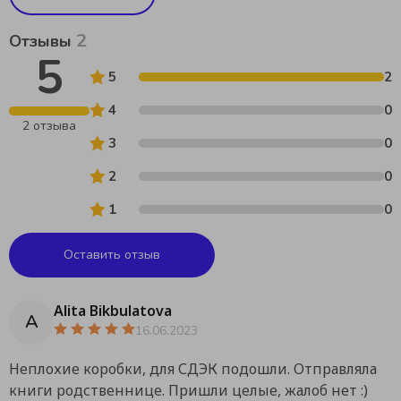
2
Отзывы
5
5
2
4
0
2 отзыва
3
0
2
0
1
0
Оставить отзыв
Alita Bikbulatova
A
16.06.2023
Неплохие коробки, для СДЭК подошли. Отправляла
книги родственнице. Пришли целые, жалоб нет :)