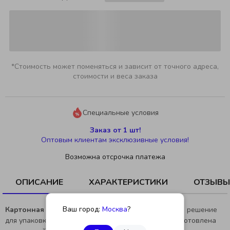
*Стоимость может поменяться и зависит от точного адреса,
стоимости и веса заказа
Специальные условия
Заказ от 1 шт!
Оптовым клиентам эксклюзивные условия!
Возможна отсрочка платежа
ОПИСАНИЕ
ХАРАКТЕРИСТИКИ
ОТЗЫВЫ
Ваш город:
Москва
?
Картонная коробка 350×350×250 Т23В
— хорошее решение
для упаковки и хранения различных предметов. Изготовлена