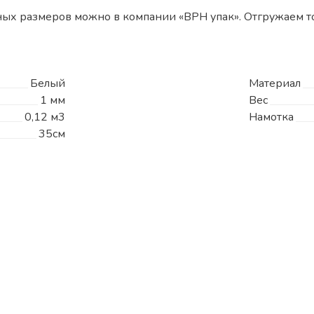
ых размеров можно в компании «ВРН упак». Отгружаем то
Белый
Материал
1 мм
Вес
0,12 м3
Намотка
35см