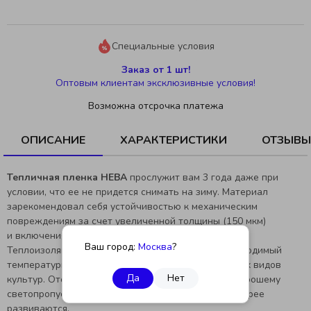
Специальные условия
Заказ от 1 шт!
Оптовым клиентам эксклюзивные условия!
Возможна отсрочка платежа
ОПИСАНИЕ
ХАРАКТЕРИСТИКИ
ОТЗЫВЫ
Тепличная пленка
НЕВА
прослужит вам 3 года даже при
условии, что ее не придется снимать на зиму. Материал
зарекомендовал себя устойчивостью к механическим
повреждениям за счет увеличенной толщины (150 мкм)
и включения в состав пленки модификаторов.
Ваш город:
Москва
?
Теплоизоляционные свойства обеспечивают необходимый
температурный режим для выращивания различных видов
Да
Нет
культур. Отсутствие микротрещин способствует хорошему
светопропусканию. Растения в таких условиях быстрее
развиваются.