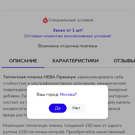
Специальные условия
Заказ от 1 шт!
Оптовым клиентам эксклюзивные условия!
Возможна отсрочка платежа
ОПИСАНИЕ
ХАРАКТЕРИСТИКИ
ОТЗЫВЫ
Тепличная пленка НЕВА Премиум
зарекомендовала себя
стойкостью к ультрафиолетовому излучению, механическим
повреждениям, так как имеет в своем составе сополимерные
Ваш город:
Москва
?
добавки. Ее не нужно снимать на зиму. Прозрачный материал
состоит из трех слоев, устойчив к ветру. Меняет форму капель
Да
Нет
конденсата, делая их плоскими. Капли стекают, не нанося
вреда растениям.
Реализуем тепличную пленку толщиной 150 мкм от одного
рулона (100 погонных метров). Приобретайте качественный