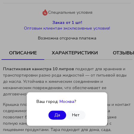
Специальные условия
Заказ от 1 шт!
Оптовым клиентам эксклюзивные условия!
Возможна отсрочка платежа
ОПИСАНИЕ
ХАРАКТЕРИСТИКИ
ОТЗЫВЫ
Пластиковая канистра 10 литров
подходит для хранения и
транспортировки разно рода жидкостей — от питьевой воды
до масла. Устойчива к химическим соединениям и
механическим повреждениям, что обеспечивает ее
долговечность и надежность.
Ваш город:
Москва
?
Крышка плотно закрывается, предотвращая проливы и контакт
содержимого с внешней средой. Эргономичная ручка
Да
Нет
позволяет без каких-либо сложностей переносить даже
полную канистру. Материал безопасен для контакта с
пищевыми продуктами. Тара подходит для дома, сада,