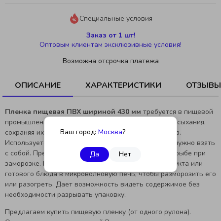
Специальные условия
Заказ от 1 шт!
Оптовым клиентам эксклюзивные условия!
Возможна отсрочка платежа
ОПИСАНИЕ
ХАРАКТЕРИСТИКИ
ОТЗЫВЫ
Пленка пищевая ПВХ шириной 430 мм
требуется в пищевой
промышленности и быту. Защищает продукты от высыхания,
Ваш город:
Москва
?
сохраняя их свежесть и не меняя вкусовые качества.
Используется упаковки обедов и закусок, которые нужно взять
с собой. Предотвращает появление инея на мясе и рыбе при
Да
Нет
заморозке. Не требует снятия при помещении продукта или
готового блюда в микроволновую печь, чтобы разморозить его
или разогреть. Дает возможность видеть содержимое без
необходимости разрывать упаковку.
Предлагаем купить пищевую пленку (от одного рулона).