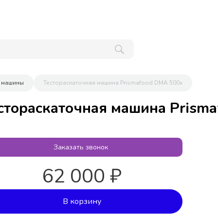
е машины
Тестораскаточная машина Prismafood DMA 500х
стораскаточная машина Prism
Заказать звонок
62 000 ₽
В корзину