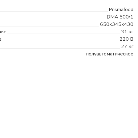
Prismafood
DMA 500/1
650х345х430
вке
31 кг
е
220 В
27 кг
полуавтоматическое