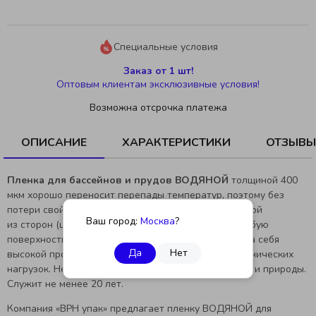
Специальные условия
Заказ от 1 шт!
Оптовым клиентам эксклюзивные условия!
Возможна отсрочка платежа
ОПИСАНИЕ
ХАРАКТЕРИСТИКИ
ОТЗЫВЫ
Пленка для бассейнов и прудов ВОДЯНОЙ
толщиной 400
мкм хорошо переносит перепады температур, поэтому без
потери свойств зимует на улице. Укладывается одной
Ваш город:
Москва
?
из сторон (цвета морской волны или черной) на любую
поверхность, повторяя ее изгибы. Зарекомендовала себя
Да
Нет
высокой прочностью. Не рвется от серьезных механических
нагрузок. Не представляет опасности для человека и природы.
Служит не менее 20 лет.
Компания «ВРН упак» предлагает пленку ВОДЯНОЙ для